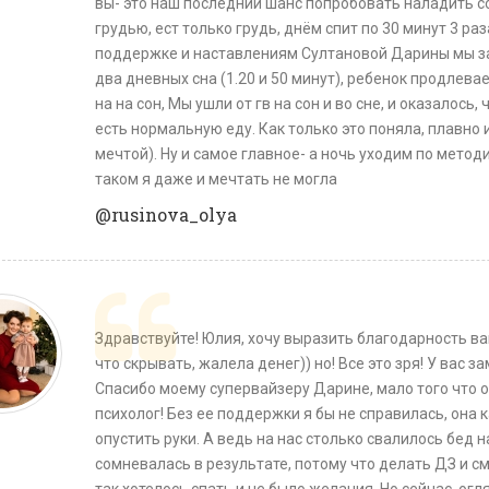
вы- это наш последний шанс попробовать наладить со
грудью, ест только грудь, днём спит по 30 минут 3 раз
поддержке и наставлениям Султановой Дарины мы за
два дневных сна (1.20 и 50 минут), ребенок продлевае
на на сон, Мы ушли от гв на сон и во сне, и оказалось
есть нормальную еду. Как только это поняла, плавно 
мечтой). Ну и самое главное- а ночь уходим по метод
таком я даже и мечтать не могла
@rusinova_olya
Здравствуйте! Юлия, хочу выразить благодарность ва
что скрывать, жалела денег)) но! Все это зря! У вас 
Спасибо моему супервайзеру Дарине, мало того что о
психолог! Без ее поддержки я бы не справилась, она
опустить руки. А ведь на нас столько свалилось бед н
сомневалась в результате, потому что делать ДЗ и см