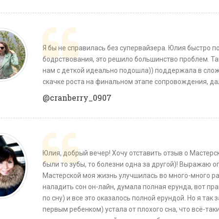
Я бы не справилась без супервайзера. Юлия быстро п
бодрствования, это решило большинство проблем. Та
нам с деткой идеально подошла)) поддержала в сло
скачке роста на финальном этапе сопровождения, да
@cranberry_0907
Юлия, добрый вечер! Хочу отставить отзыв о Мастерск
были то зубы, то болезни одна за другой)! Выражаю 
Мастерской моя жизнь улучшилась во много-много раз
наладить сон он-лайн, думала полная ерунда, вот пр
по сну) и все это оказалось полной ерундой. Но я так з
первым ребенком) устала от плохого сна, что всё-так