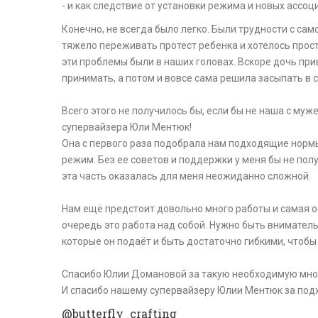
- и как следствие от установки режима и новых ассоци
Конечно, не всегда было легко. Были трудности с са
тяжело переживать протест ребенка и хотелось просто
эти проблемы были в наших головах. Вскоре дочь при
принимать, а потом и вовсе сама решила засыпать в
⠀
Всего этого не получилось бы, если бы не наша с му
супервайзера Юли Ментюк!
Она с первого раза подобрала нам подходящие нормы 
режим. Без ее советов и поддержки у меня бы не полу
эта часть оказалась для меня неожиданно сложной.
⠀
Нам ещё предстоит довольно много работы и самая осн
очередь это работа над собой. Нужно быть внимательн
которые он подаёт и быть достаточно гибкими, чтоб
⠀
Спасибо Юлии Домановой за такую необходимую мно
И спасибо нашему супервайзеру Юлии Ментюк за под
@butterfly_crafting