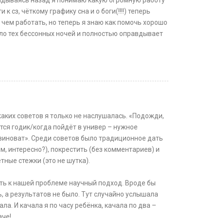
глядываясь назад я понимаю какую огромную работу
сз, чёткому графику сна и о боги(!!!!) теперь
ад чем работать, но теперь я знаю как помочь хорошо
тоило тех бессонных ночей и полностью оправдывает
аких советов я только не наслушалась. «Подожди,
тся годик/когда пойдёт в универ – нужное
виноват». Среди советов было традиционное дать
м, интересно?), покрестить (без комментариев) и
ные стежки (это не шутка).
ить к нашей проблеме научный подход. Вроде бы
 а результатов не было. Тут случайно услышала
а. И качала я по часу ребёнка, качала по два –
аче!