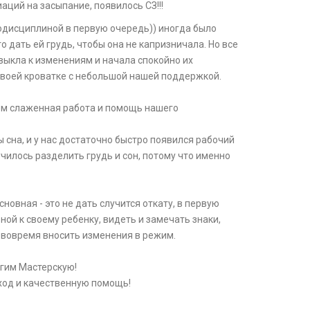
аций на засыпание, появилось СЗ!!!
модисциплиной в первую очередь)) иногда было
 дать ей грудь, чтобы она не капризничала. Но все
выкла к изменениям и начала спокойно их
 своей кроватке с небольшой нашей поддержкой.
жем слаженная работа и помощь нашего
сна, и у нас достаточно быстро появился рабочий
чилось разделить грудь и сон, потому что именно
овная - это не дать случится откату, в первую
ой к своему ребенку, видеть и замечать знаки,
ы вовремя вносить изменения в режим.
гим Мастерскую!
ход и качественную помощь!