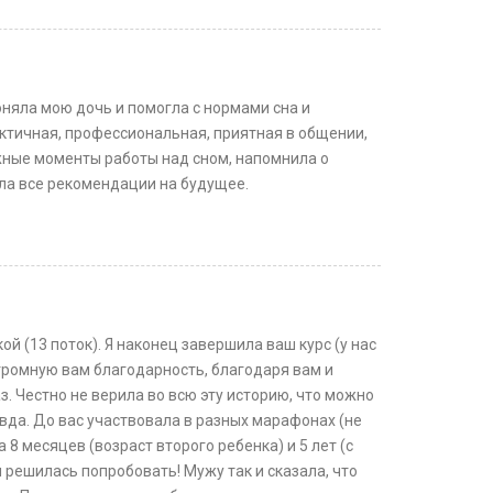
оняла мою дочь и помогла с нормами сна и
ктичная, профессиональная, приятная в общении,
жные моменты работы над сном, напомнила о
ла все рекомендации на будущее.
ой (13 поток). Я наконец завершила ваш курс (у нас
огромную вам благодарность, благодаря вам и
. Честно не верила во всю эту историю, что можно
авда. До вас участвовала в разных марафонах (не
а 8 месяцев (возраст второго ребенка) и 5 лет (с
и решилась попробовать! Мужу так и сказала, что