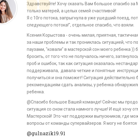
Здравствуйте! Хочу сказать Вам большое спасибо за 
только матерей, а целых семей счастливой!
Я с 10го потока, запрыгнула в уже ушедший поезд, по
следующего потока!", отдельное спасибо, что взяли.
Ксения Корыстова - очень милая, приятная, тактична
за наши проблемы и так прониклась ситуацией, что по
паузами, "ковали" в мастерской сон моего ребенка )) 
бросить, от того что не получалось ничего, затянулос
проб и ошибок, так как ситуация оказалась нестандар
поддерживала, давала четкие и понятные инструкции
получиться и она поможет! Ситуация действительно б
рекомендациям сдать анализы, у ребенка обнаружили
ребенка.
@Спасибо большое Вашей команде! Сейчас мы продо
ситуация со сном стала намного лучше! И ещё хочу от
Мастерской! Это чат поддержки выпускников, где мо
вопросы от команды супервайзеров. Я могу не боятся т
@gulnazik19.91