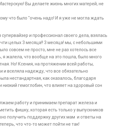
Мастерскую! Вы делаете жизнь многих матерей, не
тому что было "очень надо! И я уже не могла ждать
я супервайзер и профессионал своего дела, взялась
чти целых 3 месяца!! 3 месяца! мы, с небольшими
было совсем не просто, мне не раз хотелось все
ь, я жалела, что вообще на это пошла, было много
тная. Но! Ксения, на протяжении всей работы,
 и вселяла надежду, что все обязательно
ыла нестандартная, как оказалось, благодаря
 низкий гемоглобин, что влияет на здоровый сон
лжаем работу и принимаем препарат железа и
метить фишку, которая есть только у выпускников
жно получить поддержку других мам и ответы на
еперь, что что-то может пойти не так!