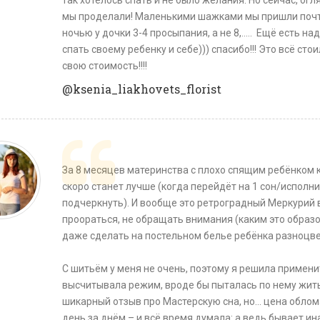
так хотелось спать и не было желания. Но сейчас, о
мы проделали! Маленькими шажками мы пришли почти к 
ночью у дочки 3-4 просыпания, а не 8,..... Ещё есть н
спать своему ребенку и себе))) спасибо!!! Это всё с
свою стоимость!!!!
@ksenia_liakhovets_florist
За 8 месяцев материнства с плохо спящим ребёнком к
скоро станет лучше (когда перейдёт на 1 сон/исполни
подчеркнуть). И вообще это ретроградный Меркурий 
проораться, не обращать внимания (каким это образо
даже сделать на постельном белье ребёнка разноцвет
⠀
С шитьём у меня не очень, поэтому я решила примен
высчитывала режим, вроде бы пыталась по нему жить,
шикарный отзыв про Мастерскую сна, но… цена обломал
день за днём – и всё время думала: а ведь бывает ин