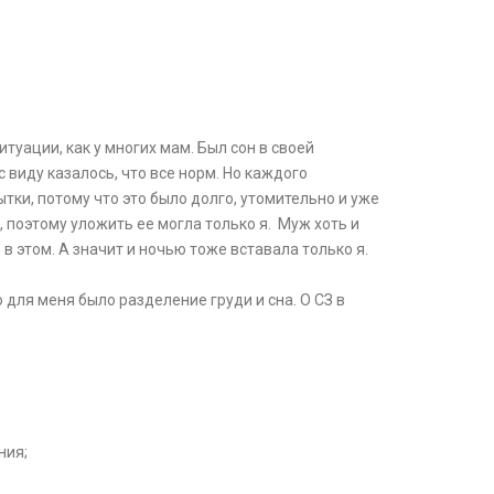
туации, как у многих мам. Был сон в своей
с виду казалось, что все норм. Но каждого
ытки, потому что это было долго, утомительно и уже
 поэтому уложить ее могла только я. Муж хоть и
в этом. А значит и ночью тоже вставала только я.
для меня было разделение груди и сна. О СЗ в
ния;