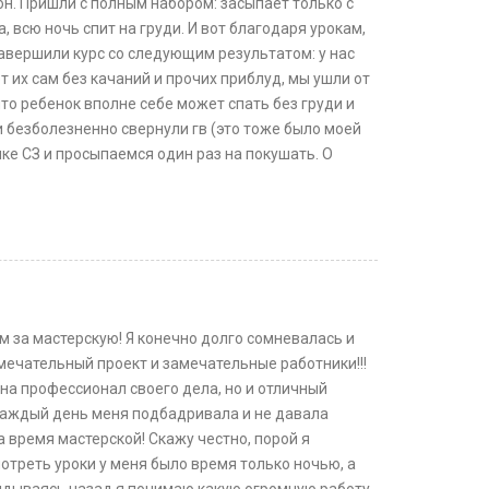
н. Пришли с полным набором: засыпает только с
а, всю ночь спит на груди. И вот благодаря урокам,
вершили курс со следующим результатом: у нас
т их сам без качаний и прочих приблуд, мы ушли от
, что ребенок вполне себе может спать без груди и
и безболезненно свернули гв (это тоже было моей
ике СЗ и просыпаемся один раз на покушать. О
м за мастерскую! Я конечно долго сомневалась и
замечательный проект и замечательные работники!!!
на профессионал своего дела, но и отличный
 каждый день меня подбадривала и не давала
а время мастерской! Скажу честно, порой я
отреть уроки у меня было время только ночью, а