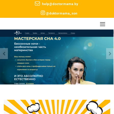
help@doctormama.by
@doktormama_son